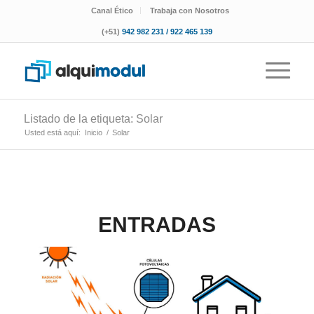
Canal Ético
Trabaja con Nosotros
(+51)
942 982 231 / 922 465 139
Listado de la etiqueta: Solar
Usted está aquí:
Inicio
/
Solar
ENTRADAS