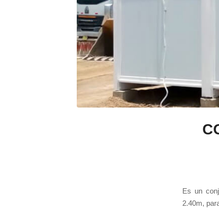
C
Es un conj
2.40m, para