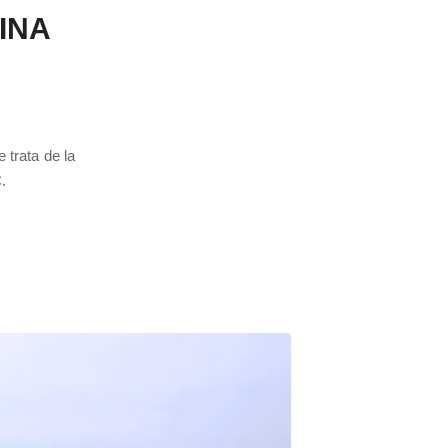
INA
 trata de la
.