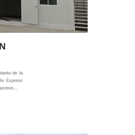
IN
lanta de la
Mix Express
muestreo…