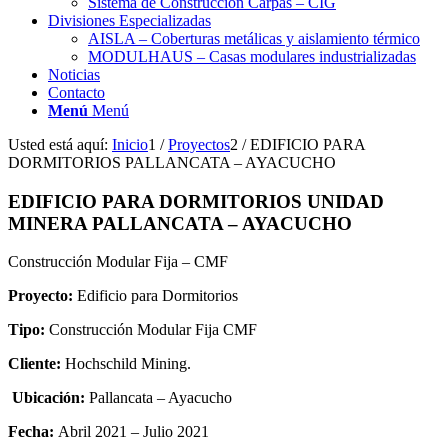
Sistema de Construcción Carpas – CIG
Divisiones Especializadas
AISLA – Coberturas metálicas y aislamiento térmico
MODULHAUS – Casas modulares industrializadas
Noticias
Contacto
Menú
Menú
Usted está aquí:
Inicio
1
/
Proyectos
2
/
EDIFICIO PARA
DORMITORIOS PALLANCATA – AYACUCHO
EDIFICIO PARA DORMITORIOS UNIDAD
MINERA PALLANCATA – AYACUCHO
Construcción Modular Fija – CMF
Proyecto:
Edificio para Dormitorios
Tipo:
Construcción Modular Fija CMF
Cliente:
Hochschild Mining.
Ubicación:
Pallancata – Ayacucho
Fecha:
Abril 2021 – Julio 2021