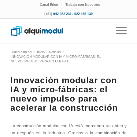
Canal Ético
Trabaja con Nosotros
(+51)
942 982 231 / 922 465 139
Usted está aquí:
Inicio
/
Noticias
/
INNOVACIÓN MODULAR CON IA Y MICRO-FÁBRICAS: EL
NUEVO IMPULSO PARA ACELERAR L...
Innovación modular con
IA y micro-fábricas: el
nuevo impulso para
acelerar la construcción
La construcción modular con IA está marcando un antes y
un después en la industria. Gracias a la combinación de