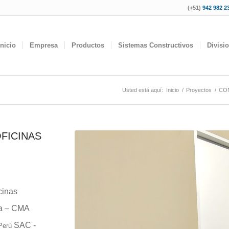
(+51)
942 982 23
Inicio
Empresa
Productos
Sistemas Constructivos
Divisi
Usted está aquí:
Inicio
/
Proyectos
/
CO
FICINAS
cinas
a – CMA
SAC -
Perú