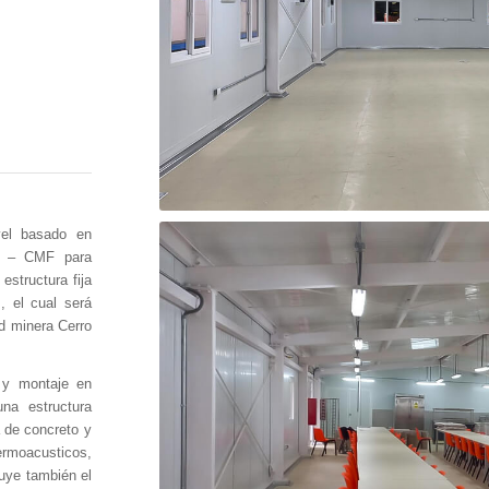
vel basado en
ja – CMF para
estructura fija
, el cual será
d minera Cerro
e y montaje en
na estructura
a de concreto y
rmoacusticos,
uye también el