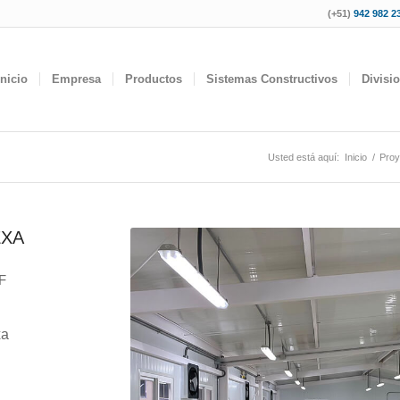
(+51)
942 982 23
Inicio
Empresa
Productos
Sistemas Constructivos
Divisi
Usted está aquí:
Inicio
/
Proy
EXA
F
xa