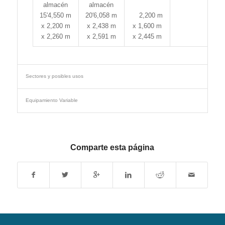
almacén
almacén
15′
4,550 m
20′
6,058 m
2
,200 m
x 2,200 m
x 2,438 m
x 1,600 m
x 2,260 m
x 2,591 m
x 2,445 m
Sectores y posibles usos
Equipamiento Variable
Comparte esta página