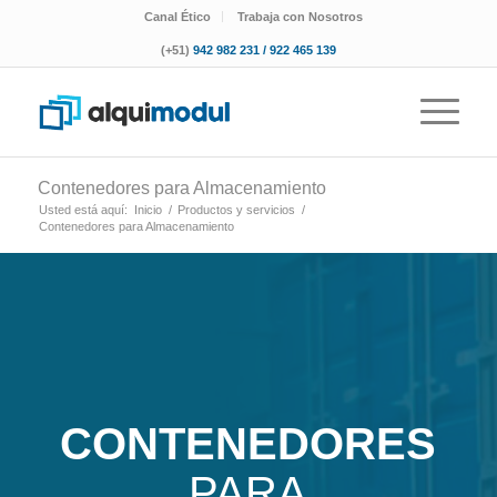
Canal Ético
Trabaja con Nosotros
(+51)
942 982 231 / 922 465 139
Contenedores para Almacenamiento
Usted está aquí:
Inicio
/
Productos y servicios
/
Contenedores para Almacenamiento
CONTENEDORES
PARA