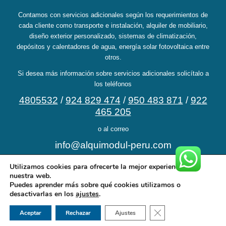
Contamos con servicios adicionales según los requerimientos de
cada cliente como transporte e instalación, alquiler de mobiliario,
diseño exterior personalizado, sistemas de climatización,
depósitos y calentadores de agua, energía solar fotovoltaica entre
otros.
Si desea más información sobre servicios adicionales solicítalo a
los teléfonos
4805532
/
924 829 474
/
950 483 871
/
922
465 205
o al correo
info@alquimodul-peru.com
Utilizamos cookies para ofrecerte la mejor experiencia en
nuestra web.
Puedes aprender más sobre qué cookies utilizamos o
desactivarlas en los
ajustes
.
©Copyright ALQUIMODUL SAC - 2017 - info@alquimodul-peru.com - Tlf:
(+511) 942 982 231 RUC: 20553956324 -
Legal Alquimodul
|
Libro de
Cerrar el banner de 
Aceptar
Rechazar
Ajustes
reclamaciones