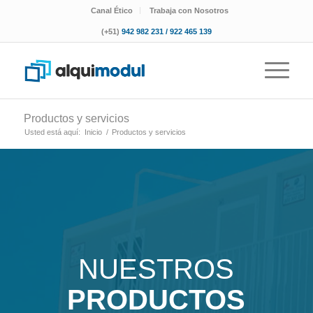
Canal Ético
Trabaja con Nosotros
(+51)
942 982 231 / 922 465 139
Productos y servicios
Usted está aquí:
Inicio
/
Productos y servicios
NUESTROS
PRODUCTOS