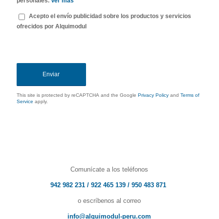
personales.
Ver más
*
Acepto el envío publicidad sobre los productos y servicios
ofrecidos por Alquimodul
This site is protected by reCAPTCHA and the Google
Privacy Policy
and
Terms of
Service
apply.
Comunícate a los teléfonos
942 982 231
/
922 465 139
/
950 483 871
o escríbenos al correo
info@alquimodul-peru.com