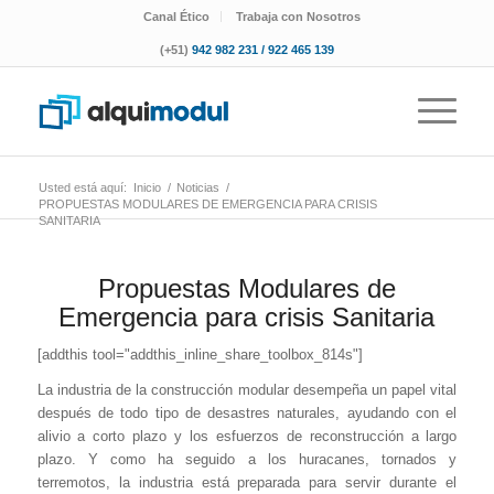
Canal Ético
Trabaja con Nosotros
(+51)
942 982 231 / 922 465 139
Usted está aquí:
Inicio
/
Noticias
/
PROPUESTAS MODULARES DE EMERGENCIA PARA CRISIS
SANITARIA
Propuestas Modulares de
Emergencia para crisis Sanitaria
[addthis tool="addthis_inline_share_toolbox_814s"]
La industria de la construcción modular desempeña un papel vital
después de todo tipo de desastres naturales, ayudando con el
alivio a corto plazo y los esfuerzos de reconstrucción a largo
plazo. Y como ha seguido a los huracanes, tornados y
terremotos, la industria está preparada para servir durante el