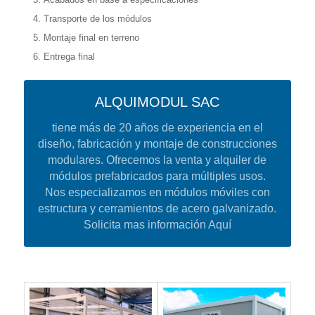
Transporte de los módulos
Montaje final en terreno
Entrega final
ALQUIMODUL SAC
tiene más de 20 años de experiencia en el
diseño, fabricación y montaje de construcciones
modulares. Ofrecemos la venta y alquiler de
módulos prefabricados para múltiples usos.
Nos especializamos en módulos móviles con
estructura y cerramientos de acero galvanizado.
Solicita mas información Aquí