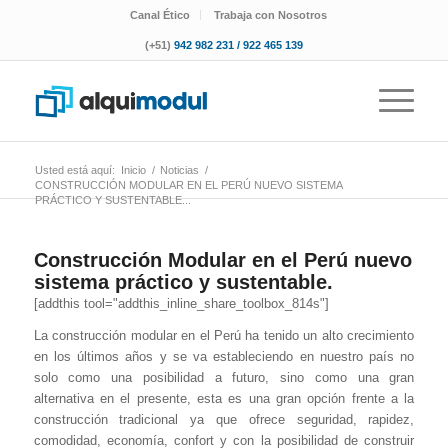
Canal Ético
Trabaja con Nosotros
(+51)
942 982 231 / 922 465 139
Usted está aquí:
Inicio
/
Noticias
/
CONSTRUCCIÓN MODULAR EN EL PERÚ NUEVO SISTEMA
PRÁCTICO Y SUSTENTABLE...
Construcción Modular en el Perú nuevo
sistema práctico y sustentable.
[addthis tool="addthis_inline_share_toolbox_814s"]
La construcción modular en el Perú ha tenido un alto crecimiento
en los últimos años y se va estableciendo en nuestro país no
solo como una posibilidad a futuro, sino como una gran
alternativa en el presente, esta es una gran opción frente a la
construcción tradicional ya que ofrece seguridad, rapidez,
comodidad, economía, confort y con la posibilidad de construir