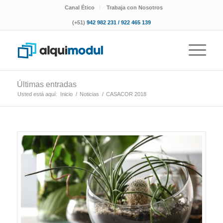
Canal Ético
Trabaja con Nosotros
(+51)
942 982 231 / 922 465 139
Últimas entradas
Usted está aquí:
Inicio
/
Noticias
/
CASACOR 2018