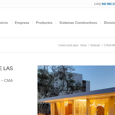
(+51)
942 982 23
Inicio
Empresa
Productos
Sistemas Constructivos
Divisi
Usted está aquí:
Inicio
/
Noticias
/
CASA M
E LAS
o – CMA