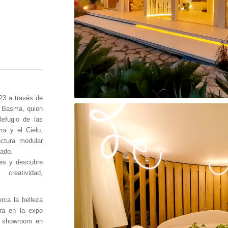
3 a través de
na Basma, quien
efugio de las
ra y el Cielo,
ctura modular
zado.
es y descubre
creatividad,
rca la belleza
ra en la expo
l showroom en