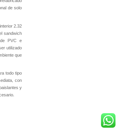
refabricado
onal de solo
nterior 2.32
el sandwich
ca de PVC e
er utilizado
mbiente que
a todo tipo
ediata, con
oaislantes y
cesario.