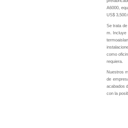
prefabrica
A6000, equi
US$ 3,500.
Se trata de
m. Incluye
termoaisla
instalacion
como ofici
requiera.
Nuestros m
de empresa
acabados de
con la posi