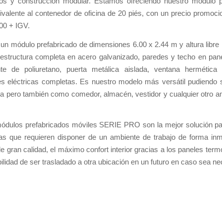
dos y construcción modular. Estamos ofreciendo nuestro módulo p
valente al contenedor de oficina de 20 piés, con un precio promoci
00 + IGV.
 un módulo prefabricado de dimensiones 6.00 x 2.44 m y altura libre i
 estructura completa en acero galvanizado, paredes y techo en pan
nte de poliuretano, puerta metálica aislada, ventana herméti
es eléctricas completas. Es nuestro modelo más versátil pudiendo s
na pero también como comedor, almacén, vestidor y cualquier otro a
ódulos prefabricados móviles SERIE PRO son la mejor solución par
s que requieren disponer de un ambiente de trabajo de forma inm
 gran calidad, el máximo confort interior gracias a los paneles term
bilidad de ser trasladado a otra ubicación en un futuro en caso sea ne