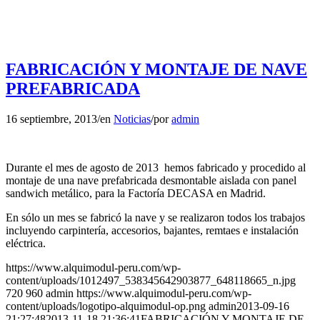
FABRICACIÓN Y MONTAJE DE NAVE
PREFABRICADA
16 septiembre, 2013
/
en
Noticias
/
por
admin
Durante el mes de agosto de 2013 hemos fabricado y procedido al
montaje de una nave prefabricada desmontable aislada con panel
sandwich metálico, para la Factoría DECASA en Madrid.
En sólo un mes se fabricó la nave y se realizaron todos los trabajos
incluyendo carpintería, accesorios, bajantes, remtaes e instalación
eléctrica.
https://www.alquimodul-peru.com/wp-
content/uploads/1012497_538345642903877_648118665_n.jpg
720
960
admin
https://www.alquimodul-peru.com/wp-
content/uploads/logotipo-alquimodul-op.png
admin
2013-09-16
21:27:48
2013-11-18 21:36:41
FABRICACIÓN Y MONTAJE DE