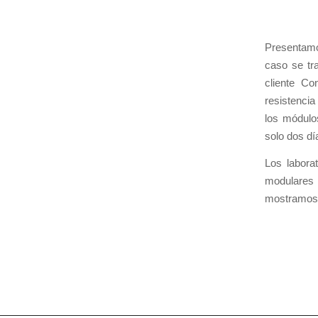
Presentamo
caso se tr
cliente Co
resistencia
los módulo
solo dos dí
Los labora
modulares
mostramos 