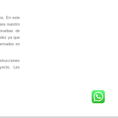
os. En este
ara nuestro
 pruebas de
pidez ya que
 armados en
strucciones
yecto. Les