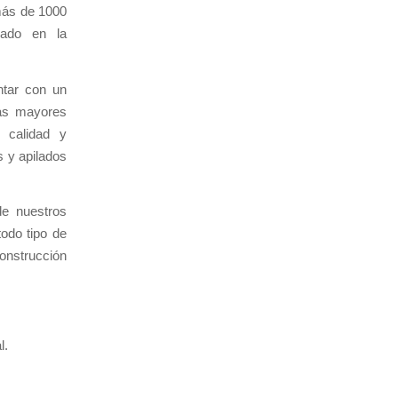
 más de 1000
iado en la
ntar con un
las mayores
e calidad y
 y apilados
de nuestros
odo tipo de
onstrucción
l.