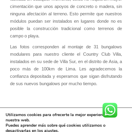
cimentación que unos apoyos de concreto o madera, sin
ninguna afectación al terreno. Esto permite que nuestros
módulos puedan ser instalados en lugares donde no es
posible la construcción tradicional como terrenos de
campo o playa.
Las fotos corresponden al montaje de 31 bungalows
modulares para nuestro cliente el Country Club Villa,
instalados en su sede de Villa Sur, en el distrito de Asia, a
poco más de 100km de Lima. Les agradecemos la
confianza depositada y esperamos que sigan disfrutando
de sus nuevos bungalows por mucho tiempo.
Utilizamos cookies para ofrecerte la mejor experiencia en
nuestra web.
Puedes aprender más sobre qué cookies utilizamos o
desactivarlas en los
ajustes
.
©Copyright ALQUIMODUL SAC - 2017 - info@alquimodul-peru.com - Tlf: