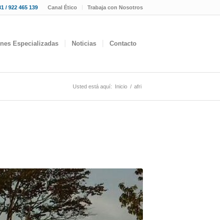
1 / 922 465 139
Canal Ético
Trabaja con Nosotros
ones Especializadas
Noticias
Contacto
Usted está aquí:
Inicio
/
afri