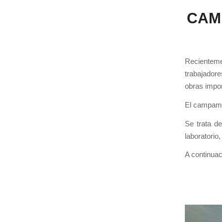
CAM
Recientem
trabajador
obras impo
El campamen
Se trata d
laboratorio
A continuac