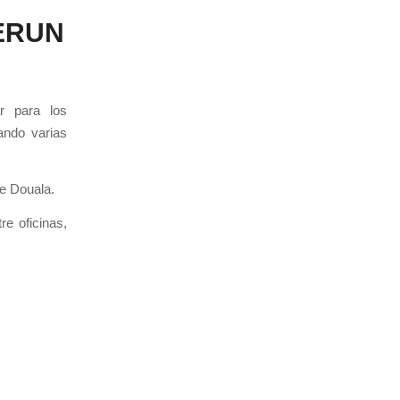
ERUN
r para los
ando varias
de Douala.
e oficinas,