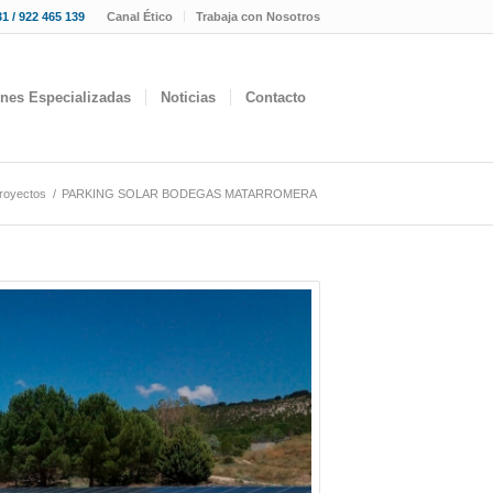
1 / 922 465 139
Canal Ético
Trabaja con Nosotros
ones Especializadas
Noticias
Contacto
royectos
/
PARKING SOLAR BODEGAS MATARROMERA