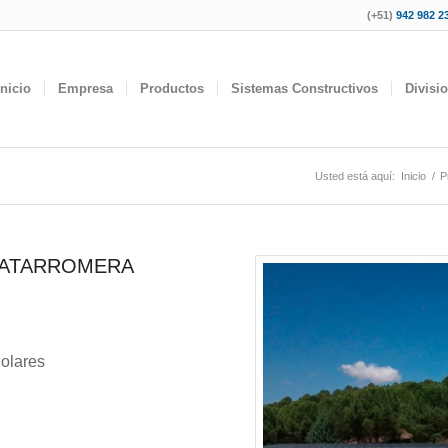
(+51)
942 982 23
Inicio
Empresa
Productos
Sistemas Constructivos
Divisi
Usted está aquí:
Inicio
/
P
MATARROMERA
olares