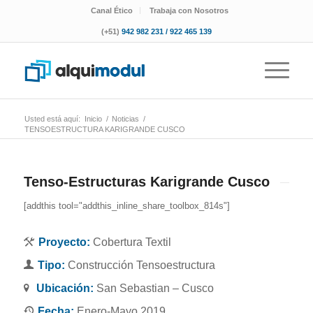
Canal Ético
Trabaja con Nosotros
(+51)
942 982 231 / 922 465 139
Usted está aquí:
Inicio
/
Noticias
/
TENSOESTRUCTURA KARIGRANDE CUSCO
Tenso-Estructuras Karigrande Cusco
[addthis tool="addthis_inline_share_toolbox_814s"]
Proyecto:
Cobertura Textil
Tipo:
Construcción Tensoestructura
Ubicación:
San Sebastian – Cusco
Fecha:
Enero-Mayo 2019