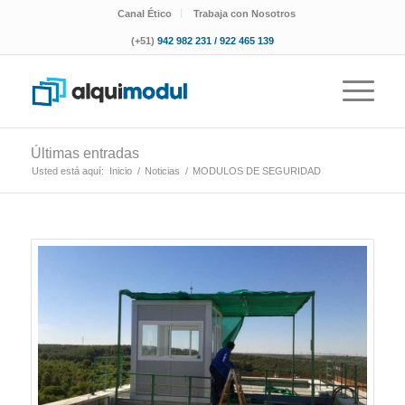
Canal Ético
Trabaja con Nosotros
(+51)
942 982 231 / 922 465 139
Últimas entradas
Usted está aquí:
Inicio
/
Noticias
/
MODULOS DE SEGURIDAD