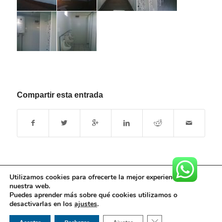
Compartir esta entrada
Utilizamos cookies para ofrecerte la mejor experiencia en
nuestra web.
Puedes aprender más sobre qué cookies utilizamos o
desactivarlas en los
ajustes
.
©Copyright ALQUIMODUL SAC - 2017 - info@alquimodul-peru.com - Tlf:
(+511) 942 982 231 RUC: 20553956324 -
Legal Alquimodul
|
Libro de
Cerrar el banner de 