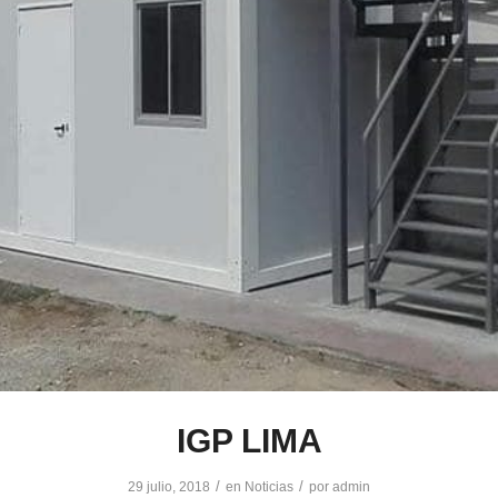
IGP LIMA
/
/
29 julio, 2018
en
Noticias
por
admin