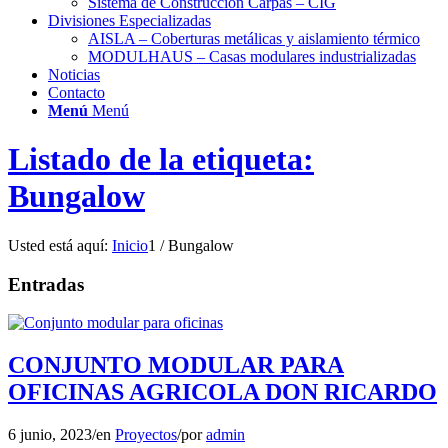
Sistema de Construcción Carpas – CIG
Divisiones Especializadas
AISLA – Coberturas metálicas y aislamiento térmico
MODULHAUS – Casas modulares industrializadas
Noticias
Contacto
Menú
Menú
Listado de la etiqueta:
Bungalow
Usted está aquí:
Inicio
1
/
Bungalow
Entradas
CONJUNTO MODULAR PARA
OFICINAS AGRICOLA DON RICARDO
6 junio, 2023
/
en
Proyectos
/
por
admin