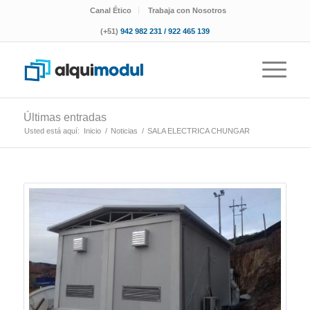
Canal Ético
Trabaja con Nosotros
(+51)
942 982 231 / 922 465 139
Últimas entradas
Usted está aquí:
Inicio
/
Noticias
/
SALA ELECTRICA CHUNGAR