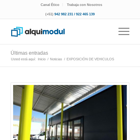
Canal Ético
Trabaja con Nosotros
(+51)
942 982 231 / 922 465 139
Últimas entradas
Usted está aquí:
Inicio
/
Noticias
/
EXPOSICIÓN DE VEHICULOS