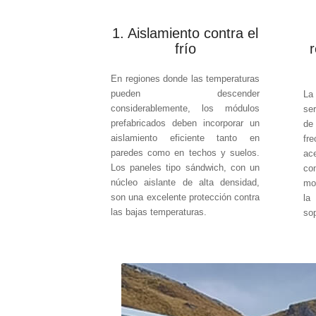
1. Aislamiento contra el
frío
r
En regiones donde las temperaturas
pueden descender
La
considerablemente, los módulos
ser
prefabricados deben incorporar un
de
aislamiento eficiente tanto en
fr
paredes como en techos y suelos.
ac
Los paneles tipo sándwich, con un
co
núcleo aislante de alta densidad,
mo
son una excelente protección contra
la
las bajas temperaturas.
so