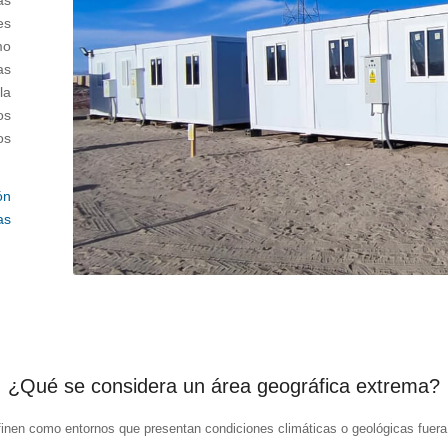
as
es
mo
as
la
os
os
ón
as
¿Qué se considera un área geográfica extrema?
inen como entornos que presentan condiciones climáticas o geológicas fuera 