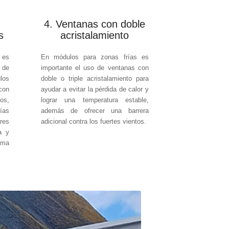
4. Ventanas con doble
s
acristalamiento
, es
En módulos para zonas frías es
 de
importante el uso de ventanas con
los
doble o triple acristalamiento para
con
ayudar a evitar la pérdida de calor y
os,
lograr una temperatura estable,
ías
además de ofrecer una barrera
res
adicional contra los fuertes vientos.
a y
rma