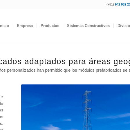
(+51)
942 982 23
Inicio
Empresa
Productos
Sistemas Constructivos
Divisi
cados adaptados para áreas geo
ños personalizados han permitido que los módulos prefabricados se 
er
de
es
as
s,