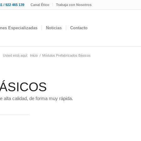
1 / 922 465 139
Canal Ético
Trabaja con Nosotros
ones Especializadas
Noticias
Contacto
Usted está aquí:
Inicio
/
Módulos Prefabricados Básicos
ÁSICOS
 alta calidad, de forma muy rápida.