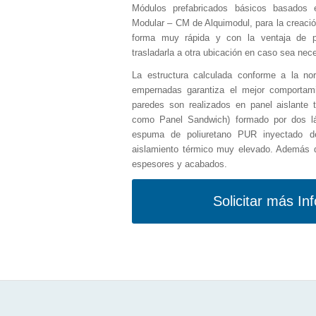
Módulos prefabricados básicos basados 
Modular – CM de Alquimodul, para la creaci
forma muy rápida y con la ventaja de po
trasladarla a otra ubicación en caso sea nece
La estructura calculada conforme a la no
empernadas garantiza el mejor comportami
paredes son realizados en panel aislante 
como Panel Sandwich) formado por dos lá
espuma de poliuretano PUR inyectado d
aislamiento térmico muy elevado. Además d
espesores y acabados.
Solicitar más In